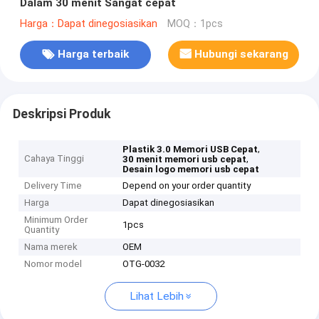
Dalam 30 menit Sangat cepat
Harga：Dapat dinegosiasikan
MOQ：1pcs
Harga terbaik
Hubungi sekarang
Deskripsi Produk
,
Plastik 3.0 Memori USB Cepat
Cahaya Tinggi
,
30 menit memori usb cepat
Desain logo memori usb cepat
Delivery Time
Depend on your order quantity
Harga
Dapat dinegosiasikan
Minimum Order
1pcs
Quantity
Nama merek
OEM
Nomor model
OTG-0032
Lihat Lebih