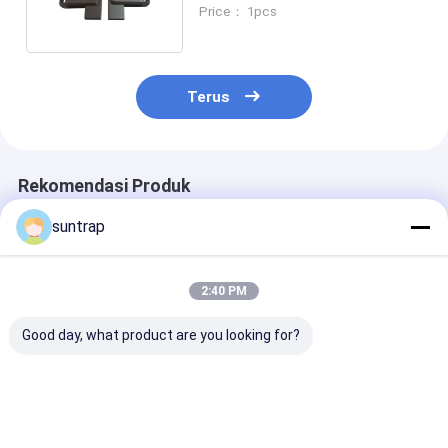
menit Sangat cepat
Price： 1pcs
Terus
Rekomendasi Produk
suntrap
2:40 PM
Good day, what product are you looking for?
Cetakan Buatan
128GB 256GB Kelinci
Flash Drive US
Khusus 64GB 128GB
Berbentuk Pvc 3.0
Brushed Metal
3.0 USB Flash Drive
USB Flash Drive
256GB 512GB
30MB/Detik Memori
Desain Disesuaikan
Kapasitas Bes
Penuh
Kecepatan Cep
Harga terbaik
Harga terbaik
Harga terb