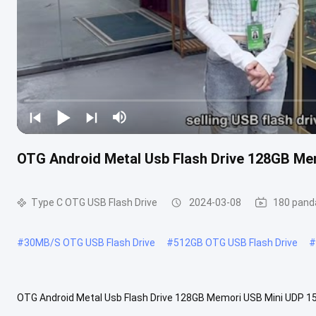
OTG Android Metal Usb Flash Drive 128GB M
Type C OTG USB Flash Drive
2024-03-08
180 pand
#
30MB/S OTG USB Flash Drive
#
512GB OTG USB Flash Drive
#
OTG Android Metal Usb Flash Drive 128GB Memori USB Mini UDP 15
Memori Kecepatan Super 8GB - 128GB Keuntungandari ponsel OTG usb