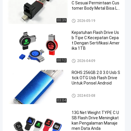
C Sesuai Permintaan Cus
tomer Body Metal Bisa Lo
go Laser
Type C OTG USB Flash Drive
00:39
2026-05-19
Kepatuhan Flash Drive Us
b Tipe C Kecepatan Cepa
t Dengan Sertifikasi Amer
ika 1TB
Type C OTG USB Flash Drive
00:12
2026-04-09
ROHS 256GB 2.0 3.0 Usb S
tick OTG Usb Flash Drive
Untuk Ponsel Android
Type C OTG USB Flash Drive
2024-03-08
03:04
13G Net Weight TYPE C U
SB Flash Drive Meningkat
kan Pengalaman Manaje
men Data Anda