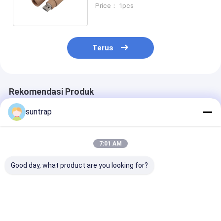
Opsi Logam/Plastik/PVC
Price： 1pcs
Terus
Rekomendasi Produk
suntrap
7:01 AM
Good day, what product are you looking for?
Cetakan Buatan
128GB 256GB Kelinci
Flash Drive US
Khusus 64GB 128GB
Berbentuk Pvc 3.0
Brushed Metal
3.0 USB Flash Drive
USB Flash Drive
256GB 512GB
30MB/Detik Memori
Desain Disesuaikan
Kapasitas Bes
Penuh
Kecepatan Cep
Harga terbaik
Harga terbaik
Harga terb