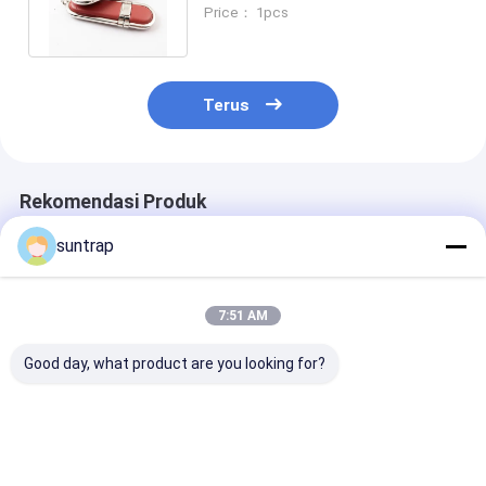
tahan air USB 3.1 Flash Drive
Price： 1pcs
1TB
Terus
Rekomendasi Produk
suntrap
7:51 AM
Good day, what product are you looking for?
Cetakan Buatan
128GB 256GB Kelinci
Flash Drive US
Khusus 64GB 128GB
Berbentuk Pvc 3.0
Brushed Metal
3.0 USB Flash Drive
USB Flash Drive
256GB 512GB
30MB/Detik Memori
Desain Disesuaikan
Kapasitas Bes
Penuh
Kecepatan Cep
Harga terbaik
Harga terbaik
Harga terb