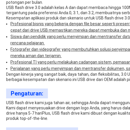
potongan per bulan.
USB flash drive 3.0 adalah kelas A dan dapat membaca hingga 100MB
tergantung pada preferensi Anda.0, 3.1, dan 3.2, membuatnya ser
Kesempatan aplikasi produk dan skenario untuk USB flash drive 3.0
Profesional bisnis yang bekerja dengan file besar seperti prese
cepat dari drive USB memastikan mereka dapat membuka dan m
Siswa dan pendidik yang perlu menyimpan dan mentransfer data,
rencana pelajaran.
Fotografer dan videografer yang membutuhkan solusi penyimpan
mereka aman dan terjamin.
Profesional TI yang perlu melakukan cadangan sistem, pemasan
Perjalanan yang perlu menyimpan dan mentransfer dokumen, salin
Dengan kinerja yang sangat baik, daya tahan, dan fleksibilitas, 3.0 
berbagai kesempatan dan skenario.ini USB drive dari OEM adalah pil
Pengaturan:
USB flash drive kami juga tahan air, sehingga Anda dapat menggu
Kami dapat menyesuaikan drive dengan logo Anda, yang harus dala
drive hanya 5-7 hariPlus, USB flash drive kami dibuat dengan ku
produk top-of-the-line.