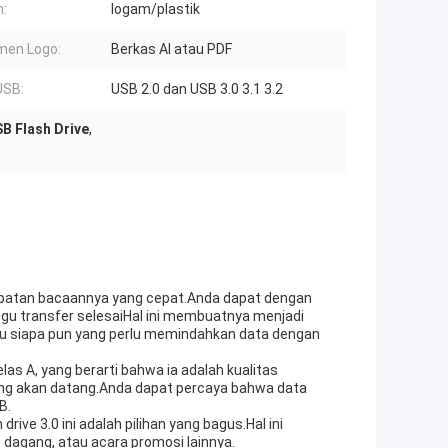
:
logam/plastik
men Logo:
Berkas AI atau PDF
USB:
USB 2.0 dan USB 3.0 3.1 3.2
B Flash Drive
,
ecepatan bacaannya yang cepat.Anda dapat dengan
gu transfer selesaiHal ini membuatnya menjadi
atau siapa pun yang perlu memindahkan data dengan
elas A, yang berarti bahwa ia adalah kualitas
ang akan datang.Anda dapat percaya bahwa data
B.
ive 3.0 ini adalah pilihan yang bagus.Hal ini
dagang, atau acara promosi lainnya.