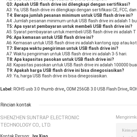
Q3: Apakah USB flash drive ini dilengkapi dengan sertifikasi?
A3: Ya, USB flash drive ini dilengkapi dengan sertifikasi CE, FCC, da
T4: Berapa jumlah pesanan minimum untuk USB flash drive ini?
A4: Jumlah pesanan minimum untuk USB flash drive ini adalah 1 bu
T5: Apa syarat pembayaran untuk membeli USB flash drive ini?
A5: Syarat pembayaran untuk membeli USB flash drive ini adalah T 
P6: Apa kemasan untuk USB flash drive ini?
A6: Kemasan untuk USB flash drive ini adalah kantong opp atau kota
T7: Berapa waktu pengiriman untuk USB flash drive ini?
A7: Waktu pengiriman untuk USB flash drive ini adalah 3-5 hari.
T8: Apa kapasitas pasokan untuk USB flash drive ini?
A8: Kapasitas pasokan untuk USB flash drive ini adalah 100000 bua
T9: Apakah harga USB flash drive ini bisa dinegosiasikan?
A9: Ya, harga USB flash drive ini bisa dinegosiasikan.
,
,
Label:
ROHS usb 3.0 thumb drive
ODM 256GB 3.0 USB Flash Drive
ROH
Rincian kontak
SHENZHEN SUNTRAP ELECTRONIC
Mengirimk
TECHNOLOGY CO., LTD.
Kontak Person:
Ivy Xiao