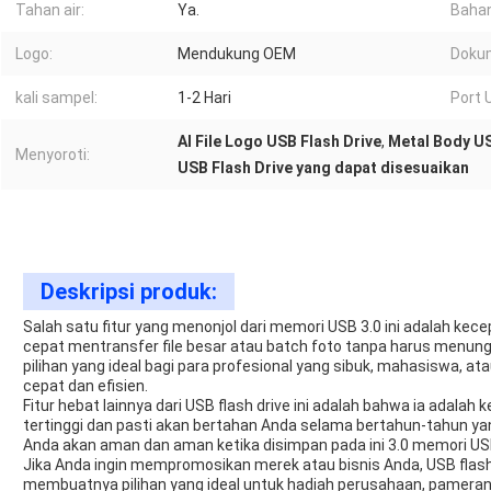
Tahan air:
Ya.
Bahan
Logo:
Mendukung OEM
Doku
kali sampel:
1-2 Hari
Port 
AI File Logo USB Flash Drive
,
Metal Body US
Menyoroti:
USB Flash Drive yang dapat disesuaikan
Deskripsi produk:
Salah satu fitur yang menonjol dari memori USB 3.0 ini adalah k
cepat mentransfer file besar atau batch foto tanpa harus menung
pilihan yang ideal bagi para profesional yang sibuk, mahasiswa, 
cepat dan efisien.
Fitur hebat lainnya dari USB flash drive ini adalah bahwa ia adalah k
tertinggi dan pasti akan bertahan Anda selama bertahun-tahun y
Anda akan aman dan aman ketika disimpan pada ini 3.0 memori US
Jika Anda ingin mempromosikan merek atau bisnis Anda, USB flash dr
membuatnya pilihan yang ideal untuk hadiah perusahaan, pameran 