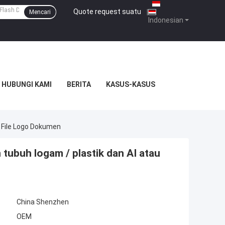
Quote request suatu
|
Mencari
Indonesian
HUBUNGI KAMI
BERITA
KASUS-KASUS
 File Logo Dokumen
tubuh logam / plastik dan AI atau
China Shenzhen
OEM