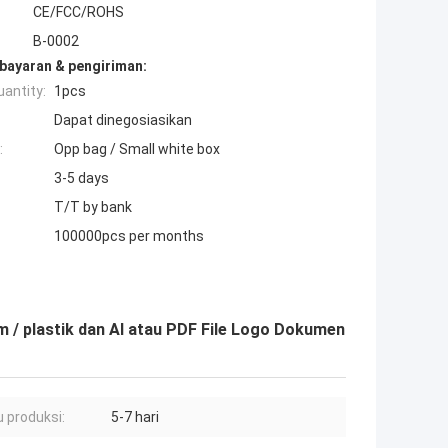
CE/FCC/ROHS
B-0002
bayaran & pengiriman:
antity:
1pcs
Dapat dinegosiasikan
:
Opp bag / Small white box
3-5 days
T/T by bank
100000pcs per months
 / plastik dan AI atau PDF File Logo Dokumen
 produksi:
5-7 hari