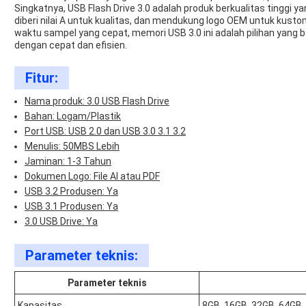
Singkatnya, USB Flash Drive 3.0 adalah produk berkualitas ting
diberi nilai A untuk kualitas, dan mendukung logo OEM untuk kus
waktu sampel yang cepat, memori USB 3.0 ini adalah pilihan yang 
dengan cepat dan efisien.
Fitur:
Nama produk: 3.0 USB Flash Drive
Bahan: Logam/Plastik
Port USB: USB 2.0 dan USB 3.0 3.1 3.2
Menulis: 50MBS Lebih
Jaminan: 1-3 Tahun
Dokumen Logo: File AI atau PDF
USB 3.2 Produsen: Ya
USB 3.1 Produsen: Ya
3.0 USB Drive: Ya
Parameter teknis:
Parameter teknis
Kapasitas
8GB, 16GB, 32GB, 64GB,