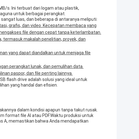
/s. Ini terbuat dari logam atau plastik,
baguna untuk berbagai perangkat.
 sangat luas, dan beberapa di antaranya meliputi:
ntasi, grafis, dan video. Kecepatan membaca yang
engakses file dengan cepat tanpa keterlambatan.
 termasuk makalah penelitian, proyek, dan
an yang dapat diandalkan untuk menjaga file
gan perangkat lunak, dan pemulihan data.
an paspor, dan file penting lainnya.
USB flash drive adalah solusi yang ideal untuk
ihan yang handal dan efisien.
nakannya dalam kondisi apapun tanpa takut rusak.
m format file AI atau PDF.Waktu produksi untuk
alitas A, memastikan bahwa Anda mendapatkan