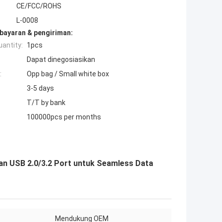
CE/FCC/ROHS
L-0008
bayaran & pengiriman:
antity:
1pcs
Dapat dinegosiasikan
:
Opp bag / Small white box
3-5 days
T/T by bank
100000pcs per months
an USB 2.0/3.2 Port untuk Seamless Data
Mendukung OEM