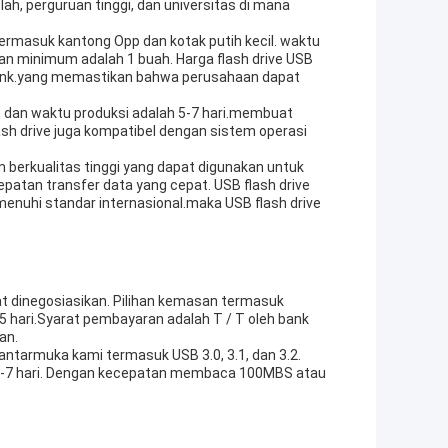
lah, perguruan tinggi, dan universitas di mana
ermasuk kantong Opp dan kotak putih kecil. waktu
nan minimum adalah 1 buah. Harga flash drive USB
 bank.yang memastikan bahwa perusahaan dapat
, dan waktu produksi adalah 5-7 hari.membuat
ash drive juga kompatibel dengan sistem operasi
 berkualitas tinggi yang dapat digunakan untuk
atan transfer data yang cepat. USB flash drive
enuhi standar internasional.maka USB flash drive
 dinegosiasikan. Pilihan kemasan termasuk
-5 hari.Syarat pembayaran adalah T / T oleh bank
an.
antarmuka kami termasuk USB 3.0, 3.1, dan 3.2.
h 5-7 hari. Dengan kecepatan membaca 100MBS atau