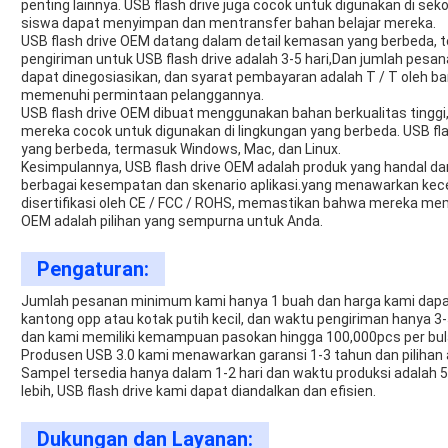
penting lainnya. USB flash drive juga cocok untuk digunakan di seko
siswa dapat menyimpan dan mentransfer bahan belajar mereka.
USB flash drive OEM datang dalam detail kemasan yang berbeda, t
pengiriman untuk USB flash drive adalah 3-5 hari,Dan jumlah pesa
dapat dinegosiasikan, dan syarat pembayaran adalah T / T oleh
memenuhi permintaan pelanggannya.
USB flash drive OEM dibuat menggunakan bahan berkualitas tinggi
mereka cocok untuk digunakan di lingkungan yang berbeda. USB fl
yang berbeda, termasuk Windows, Mac, dan Linux.
Kesimpulannya, USB flash drive OEM adalah produk yang handal dan
berbagai kesempatan dan skenario aplikasi.yang menawarkan kecep
disertifikasi oleh CE / FCC / ROHS, memastikan bahwa mereka mem
OEM adalah pilihan yang sempurna untuk Anda.
Pengaturan:
Jumlah pesanan minimum kami hanya 1 buah dan harga kami dapat
kantong opp atau kotak putih kecil, dan waktu pengiriman hanya 3
dan kami memiliki kemampuan pasokan hingga 100,000pcs per bul
Produsen USB 3.0 kami menawarkan garansi 1-3 tahun dan pilihan 
Sampel tersedia hanya dalam 1-2 hari dan waktu produksi adala
lebih, USB flash drive kami dapat diandalkan dan efisien.
Dukungan dan Layanan: