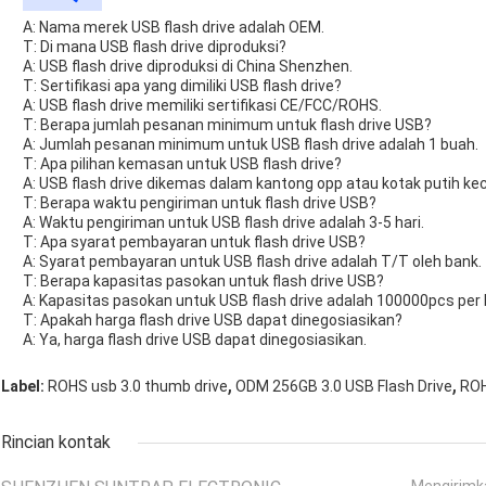
A: Nama merek USB flash drive adalah OEM.
T: Di mana USB flash drive diproduksi?
A: USB flash drive diproduksi di China Shenzhen.
T: Sertifikasi apa yang dimiliki USB flash drive?
A: USB flash drive memiliki sertifikasi CE/FCC/ROHS.
T: Berapa jumlah pesanan minimum untuk flash drive USB?
A: Jumlah pesanan minimum untuk USB flash drive adalah 1 buah.
T: Apa pilihan kemasan untuk USB flash drive?
A: USB flash drive dikemas dalam kantong opp atau kotak putih keci
T: Berapa waktu pengiriman untuk flash drive USB?
A: Waktu pengiriman untuk USB flash drive adalah 3-5 hari.
T: Apa syarat pembayaran untuk flash drive USB?
A: Syarat pembayaran untuk USB flash drive adalah T/T oleh bank.
T: Berapa kapasitas pasokan untuk flash drive USB?
A: Kapasitas pasokan untuk USB flash drive adalah 100000pcs per 
T: Apakah harga flash drive USB dapat dinegosiasikan?
A: Ya, harga flash drive USB dapat dinegosiasikan.
,
,
Label:
ROHS usb 3.0 thumb drive
ODM 256GB 3.0 USB Flash Drive
ROH
Rincian kontak