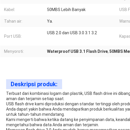
Kabel:
50MBS Lebih Banyak
USB F
Tahan air:
Ya.
Warna
USB 2.0 dan USB 3.0 3.1 3.2
Port USB:
Kapas
Menyoroti:
Waterproof USB 3.1 Flash Drive
,
50MBS Menu
Deskripsi produk:
Terbuat dari kombinasi logam dan plastik, USB flash drive ini di
aman dan terjamin setiap saat.
USB flash drive kami diproduksi dengan standar tertinggi oleh pro
Anda dapat yakin bahwa Anda mendapatkan produk berkualitas ya
untuk tahun-tahun mendatang.
Kami mengerti bahwa ketika datang ke penyimpanan data, keandal
mengetahui bahwa data Anda aman dan terjamin.