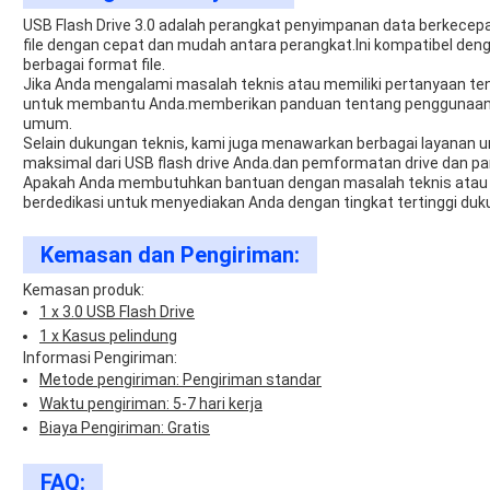
USB Flash Drive 3.0 adalah perangkat penyimpanan data berkece
file dengan cepat dan mudah antara perangkat.Ini kompatibel de
berbagai format file.
Jika Anda mengalami masalah teknis atau memiliki pertanyaan ten
untuk membantu Anda.memberikan panduan tentang penggunaan 
umum.
Selain dukungan teknis, kami juga menawarkan berbagai layanan
maksimal dari USB flash drive Anda.dan pemformatan drive dan par
Apakah Anda membutuhkan bantuan dengan masalah teknis atau i
berdedikasi untuk menyediakan Anda dengan tingkat tertinggi duk
Kemasan dan Pengiriman:
Kemasan produk:
1 x 3.0 USB Flash Drive
1 x Kasus pelindung
Informasi Pengiriman:
Metode pengiriman: Pengiriman standar
Waktu pengiriman: 5-7 hari kerja
Biaya Pengiriman: Gratis
FAQ: