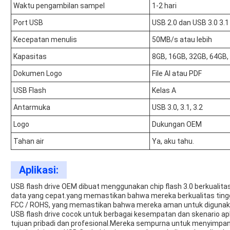
Waktu pengambilan sampel
1-2 hari
Port USB
USB 2.0 dan USB 3.0 3.1
Kecepatan menulis
50MB/s atau lebih
Kapasitas
8GB, 16GB, 32GB, 64GB,
Dokumen Logo
File AI atau PDF
USB Flash
Kelas A
Antarmuka
USB 3.0, 3.1, 3.2
Logo
Dukungan OEM
Tahan air
Ya, aku tahu.
Aplikasi:
USB flash drive OEM dibuat menggunakan chip flash 3.0 berkualit
data yang cepat.yang memastikan bahwa mereka berkualitas tinggi d
FCC / ROHS, yang memastikan bahwa mereka aman untuk digunaka
USB flash drive cocok untuk berbagai kesempatan dan skenario apl
tujuan pribadi dan profesional.Mereka sempurna untuk menyimpan 