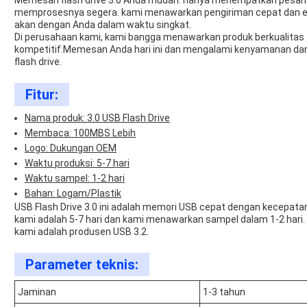
Memesan flash drive 3.0 Anda mudah. hanya menempatkan pesana
memprosesnya segera. kami menawarkan pengiriman cepat dan ef
akan dengan Anda dalam waktu singkat.
Di perusahaan kami, kami bangga menawarkan produk berkualitas t
kompetitif.Memesan Anda hari ini dan mengalami kenyamanan dan
flash drive.
Fitur:
Nama produk: 3.0 USB Flash Drive
Membaca: 100MBS Lebih
Logo: Dukungan OEM
Waktu produksi: 5-7 hari
Waktu sampel: 1-2 hari
Bahan: Logam/Plastik
USB Flash Drive 3.0 ini adalah memori USB cepat dengan kecepa
kami adalah 5-7 hari dan kami menawarkan sampel dalam 1-2 hari. F
kami adalah produsen USB 3.2.
Parameter teknis:
Jaminan
1-3 tahun