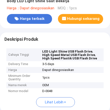
Body LED Light Shine Saat Bekerja
Harga：Dapat dinegosiasikan
MOQ：1pcs
Harga terbaik
Hubungi sekarang
Deskripsi Produk
,
LED Light Shine USB Flash Drive
Cahaya Tinggi
,
High Speed Metal USB Flash Drive
High Speed Plastik USB Flash Drive
Delivery Time
3-5 days
Harga
Dapat dinegosiasikan
Minimum Order
1pcs
Quantity
Nama merek
OEM
Nomor model
D-0048
Lihat Lebih