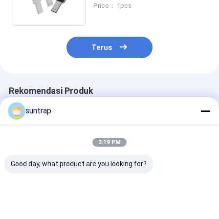
LED Light Shine Saat Bekerja
Price： 1pcs
Terus
Rekomendasi Produk
suntrap
3:19 PM
Good day, what product are you looking for?
Cetakan Buatan
128GB 256GB Kelinci
Flash Drive US
Khusus 64GB 128GB
Berbentuk Pvc 3.0
Brushed Metal
3.0 USB Flash Drive
USB Flash Drive
256GB 512GB
30MB/Detik Memori
Desain Disesuaikan
Kapasitas Bes
Penuh
Kecepatan Cep
Harga terbaik
Harga terbaik
Harga terb