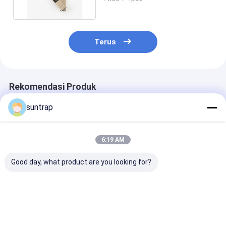
Terus
Rekomendasi Produk
suntrap
6:19 AM
Good day, what product are you looking for?
Cetakan Buatan
128GB 256GB Kelinci
Flash Drive US
Khusus 64GB 128GB
Berbentuk Pvc 3.0
Brushed Metal
3.0 USB Flash Drive
USB Flash Drive
256GB 512GB
30MB/Detik Memori
Desain Disesuaikan
Kapasitas Bes
Penuh
Kecepatan Cep
Harga terbaik
Harga terbaik
Harga terb
150MB/Detik