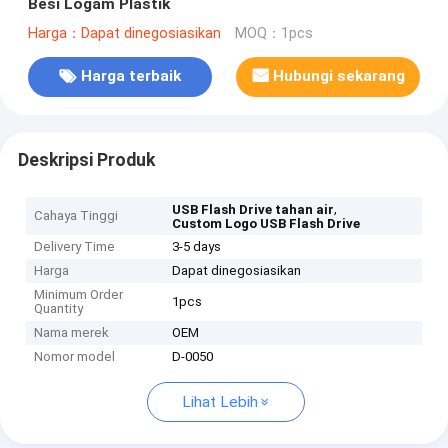
Besi Logam Plastik
Harga：Dapat dinegosiasikan
MOQ：1pcs
Harga terbaik
Hubungi sekarang
Deskripsi Produk
,
USB Flash Drive tahan air
Cahaya Tinggi
Custom Logo USB Flash Drive
Delivery Time
3-5 days
Harga
Dapat dinegosiasikan
Minimum Order
1pcs
Quantity
Nama merek
OEM
Nomor model
D-0050
Lihat Lebih