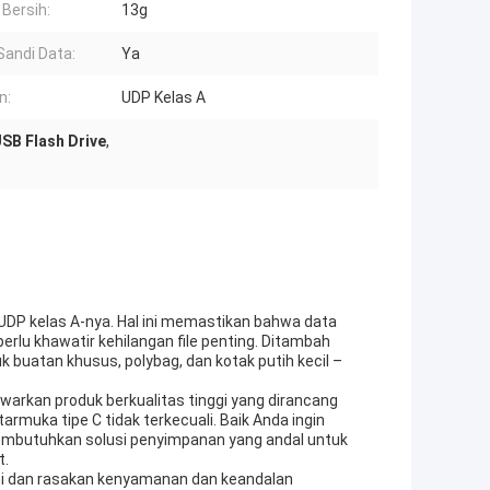
 Bersih:
13g
Sandi Data:
Ya
n:
UDP Kelas A
SB Flash Drive
,
UDP kelas A-nya. Hal ini memastikan bahwa data
rlu khawatir kehilangan file penting. Ditambah
 buatan khusus, polybag, dan kotak putih kecil –
arkan produk berkualitas tinggi yang dirancang
muka tipe C tidak terkecuali. Baik Anda ingin
membutuhkan solusi penyimpanan yang andal untuk
t.
ni dan rasakan kenyamanan dan keandalan