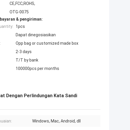
CE,FCC,ROHS,
OTG-0075
bayaran & pengiriman:
antity:
1pcs
Dapat dinegosiasikan
:
Opp bag or customized made box
2-3 days
T/T by bank
100000pcs per months
ajat Dengan Perlindungan Kata Sandi
uaian:
Windows, Mac, Android, dll