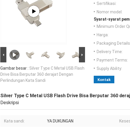
Sertifikasi:
Nomor model:
Syarat-syarat pem
Minimum Order Qu
Harga:
Packaging Details
Delivery Time:
Payment Terms:
Gambar besar :
Silver Type C Metal USB Flash
Supply Ability:
Drive Bisa Berputar 360 derajat Dengan
Kontak
Perlindungan Kata Sandi
Silver Type C Metal USB Flash Drive Bisa Berputar 360 der
Deskripsi
Kata sandi:
YA DUKUNGAN
Keses