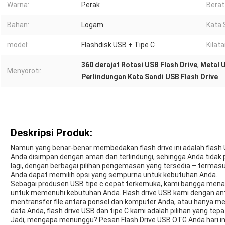
Warna:
Perak
Berat
Bahan:
Logam
Kata 
model:
Flashdisk USB + Tipe C
Kilata
360 derajat Rotasi USB Flash Drive
,
Metal U
Menyoroti:
Perlindungan Kata Sandi USB Flash Drive
Deskripsi Produk:
Namun yang benar-benar membedakan flash drive ini adalah flash 
Anda disimpan dengan aman dan terlindungi, sehingga Anda tidak pe
lagi, dengan berbagai pilihan pengemasan yang tersedia – termasuk
Anda dapat memilih opsi yang sempurna untuk kebutuhan Anda.
Sebagai produsen USB tipe c cepat terkemuka, kami bangga menaw
untuk memenuhi kebutuhan Anda. Flash drive USB kami dengan antar
mentransfer file antara ponsel dan komputer Anda, atau hanya 
data Anda, flash drive USB dan tipe C kami adalah pilihan yang tepa
Jadi, mengapa menunggu? Pesan Flash Drive USB OTG Anda hari i