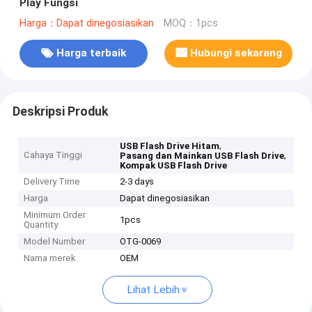
Play Fungsi
Harga：Dapat dinegosiasikan
MOQ：1pcs
Harga terbaik
Hubungi sekarang
Deskripsi Produk
,
USB Flash Drive Hitam
Cahaya Tinggi
,
Pasang dan Mainkan USB Flash Drive
Kompak USB Flash Drive
Delivery Time
2-3 days
Harga
Dapat dinegosiasikan
Minimum Order
1pcs
Quantity
Model Number
OTG-0069
Nama merek
OEM
Lihat Lebih