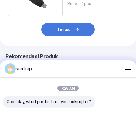
Fungsi
Price： 1pcs
Terus
Rekomendasi Produk
suntrap
7:28 AM
Good day, what product are you looking for?
Silver Matt tubuh
Silver Matt Usb 3.0
Flash Drive US
USB A dan Tipe c
Dengan Tipe C Kedua
Hitam dengan 
bersama dengan
Port USB Flash Drive
Tipe C, Kompat
memori cepat dan
Ponsel Dan
untuk Ponsel 
dapat disesuaikan
Komputer Bisa
Komputer, Kap
Harga terbaik
Harga terbaik
Harga terb