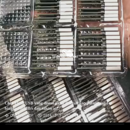
Chip Flash USB yang disesuaikan dengan kecepatan transfer
hingga 100MB/s dan tahan air
Chip flash UDP
2024-12-11
128 pandangan