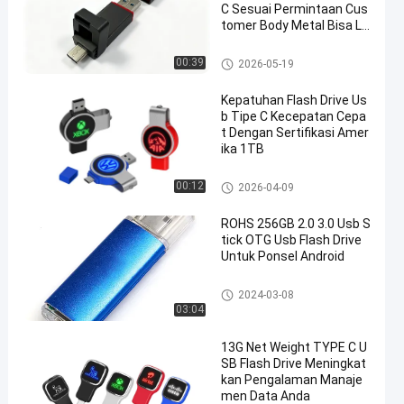
C Sesuai Permintaan Cus
tomer Body Metal Bisa Lo
go Laser
Type C OTG USB Flash Drive
00:39
2026-05-19
Kepatuhan Flash Drive Us
b Tipe C Kecepatan Cepa
t Dengan Sertifikasi Amer
ika 1TB
Type C OTG USB Flash Drive
00:12
2026-04-09
ROHS 256GB 2.0 3.0 Usb S
tick OTG Usb Flash Drive
Untuk Ponsel Android
Type C OTG USB Flash Drive
2024-03-08
03:04
13G Net Weight TYPE C U
SB Flash Drive Meningkat
kan Pengalaman Manaje
men Data Anda