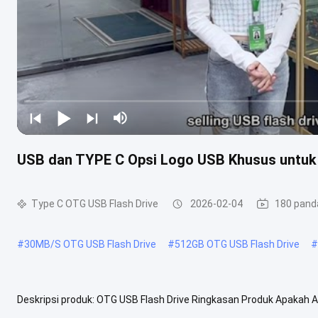
USB dan TYPE C Opsi Logo USB Khusus untuk 
Type C OTG USB Flash Drive
2026-02-04
180 pand
#
30MB/S OTG USB Flash Drive
#
512GB OTG USB Flash Drive
#
Deskripsi produk: OTG USB Flash Drive Ringkasan Produk Apakah An
dari OTG USB Flash Drive! Produk kami dirancang dengan kompatibilit